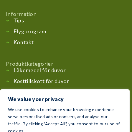
Information
Tips
Flygprogram
Kontakt
Produktkategorier
Läkemedel för duvor
Kosttillskott för duvor
Läkemedel för fåglar
We value your privacy
Kosttillskott för fåglar
We use cookies to enhance your browsing experience,
serve personalised ads or content, and analyse our
traffic. By clicking "Accept All", you consent to our use of
Se vår katalog
cookies.