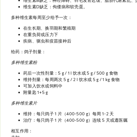
维生素B缺乏：神经障碍、羽毛发育迟缓、脂肪代谢紊乱、
维生素D缺乏：佝偻病和软壳蛋。
多种维生素每周至少给予一次：
在生长期、换羽期和繁殖期
在重负荷或压力下
疾病、驱虫和疫苗接种后
给药：鸽子剂量：
多种维生素粉
药后一次性剂量：5 g / 1 l 饮水或 5 g / 500 g 食物
维持剂量：每周两次 5 g / 2 l 饮水或 5 g / 1 kg 食物
可加入饮水或饲料中
附量匙 1+5 g
多种维生素片
维持：每只鸽子 1 片（400-500 g）每周 1-2 天
治疗：每只鸽子 1 片（400-500 g）连续 5 天或遵医嘱
相互作用：