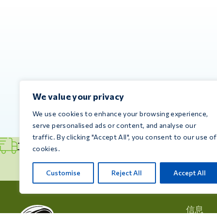
We value your privacy
We use cookies to enhance your browsing experience,
serve personalised ads or content, and analyse our
traffic. By clicking "Accept All", you consent to our use of
立即发货
cookies.
Customise
Reject All
Accept All
信息